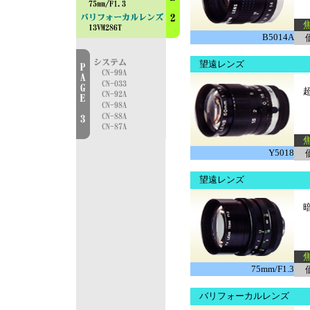
焦
B5014A
望遠レンズ
超
焦
Y5018
望遠レンズ
暗
焦
75mm/F1.3
バリフォーカルレンズ