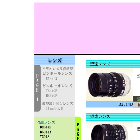
望遠レンズ
普
焦
B2514D
望遠レンズ
普