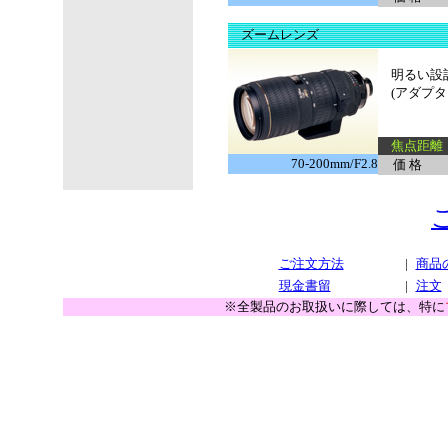
ズームレンズ
明るい設計で
(アダプター
焦点距離 
70-200mm/F2.8
価 格
1
ご注文方法
|
商品
現金書留
|
注文
※全製品のお取扱いに際しては、特に