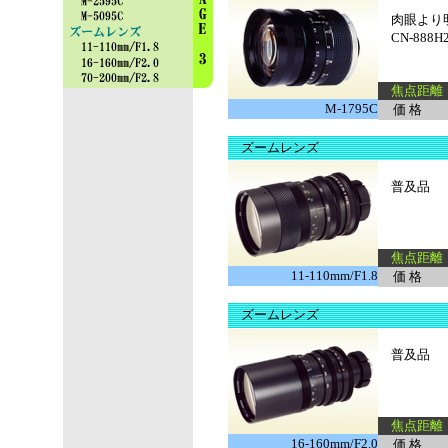
肉眼より明
CN-888
焦点距離 
M-1795C
価 格
ズームレンズ
普及品
焦点距離 
11-110mm/F1.8
価 格
ズームレンズ
普及品
焦点距離 
16-160mm/F2.0
価 格