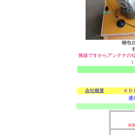
梱包台を活用す
無線ですからアンテナの
会社概要
ＫＤ
通
外