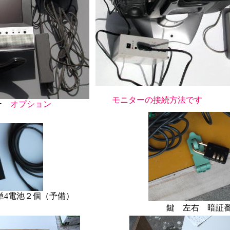
モニターの接続方法です
ター
オプション
単4電池２個（予備）
鍵 左右 暗証番号