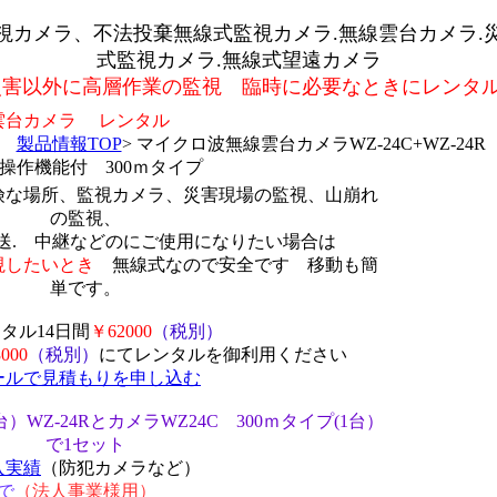
視カメラ、不法投棄無線式監視カメラ.無線雲台カメラ.
式監視カメラ.無線式望遠カメラ
災害以外に高層作業の監視 臨時に必要なときにレンタ
雲台カメラ レンタル
製品情報TOP
> マイクロ波無線雲台カメラWZ-24C+WZ-24R
操作機能付 300ｍタイプ
険な場所、監視カメラ、災害現場の監視、山崩れ
の監視、
送. 中継などのにご使用になりたい場合は
視したいとき
無線式なので安全です 移動も簡
単です。
タル14日間
￥62000
（税別）
000
（税別）
にてレンタルを御利用ください
ールで見積もりを申し込
む
WZ-24RとカメラWZ24C 300ｍタイプ(1台）
で1セット
入実績
（防犯カメラなど）
で
（法人事業様用）