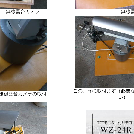
台カメラ
無線雲台カメ
このように取付ます（必要な場
メラの取付
い）