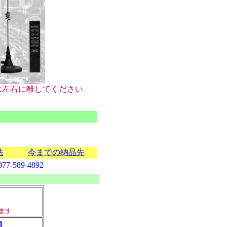
左右に離してください
法
今までの納品先
077-589-4892
ます
語