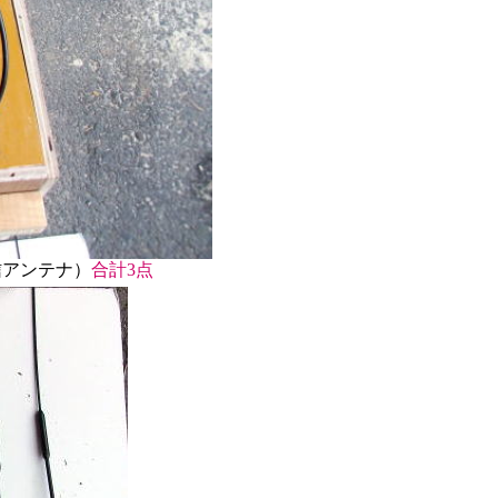
テナ）
合計3点