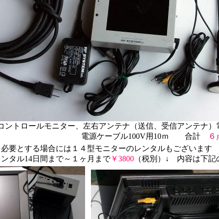
ター、左右アンテナ（送信、受信アンテナ）電源..
電源ケーブル100V用10ｍ 合計
６
要とする場合には１４型モニターのレンタルもございます
14日間まで～１ヶ月まで
￥3800
（税別）↓ 内容は下記