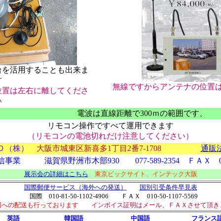
ることも出来ま
す
無線ですからアンテナの位置は
位置は左右に離してくださ
い
電波は直線距離で300ｍの範囲です、
リモコン操作ですべて運用できます
（リモコンの電池切れだけ注意してください）
Ｄ（株）
大阪市城東区新喜多1丁目2番7-1708
通販
信事業 滋賀県野洲市木部930
077-589-2354
ＦＡＸ
展示会の詳細はこちら
東京ビックサイト、インテック大阪
国際郵便サービス（海外への発送）
国別引受条件早見表
国際 010-81-50-1102-4906 ＦＡＸ 010-50-1107-5569
国への配送も行っております
インボイス証明はメール、ＦＡＸさせて頂き
英語
韓国語
中国語
フランス