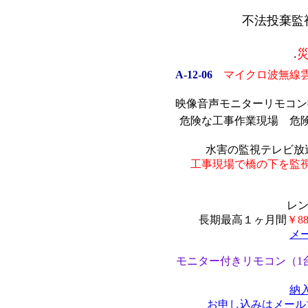
不法投棄監
.
A-12-06
マイクロ波無線
映像音声モニターリモコン
危険な工事作業現場 危
水害の監視テレビ放
工事現場で橋の下を監
レン
長期最高１ヶ月間
￥88
メ
モニター付きリモコン（1台）
納
お申し込みはメール