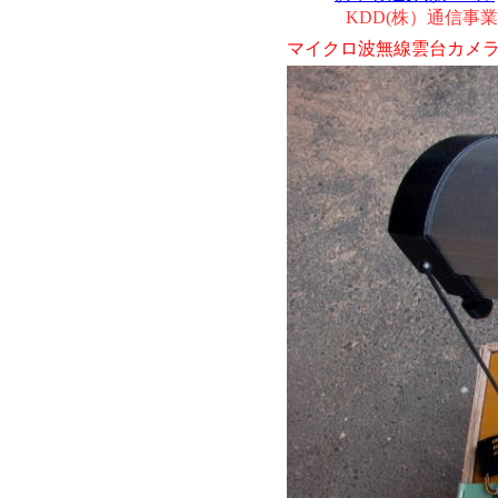
KDD(株）通信事業部 0
マイクロ波無線雲台カメ