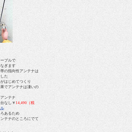
ケーブルで
つなぎます
携帯の指向性アンテナは
でした
Ａがはじめてつくり
効果でアンテナは凄いの
帯アンテナ
台なし￥
14,490
（税
ール
いろあるため
アンテナのところにでて