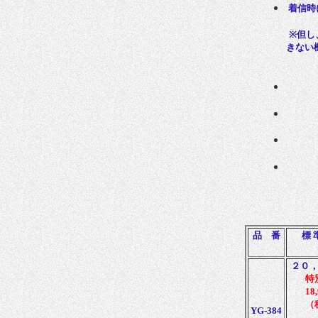
着信時
※但し
きない
品 番
標 
２０
特
18
（
YG-384