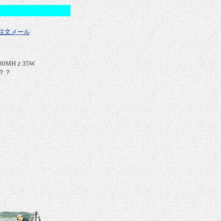
注文メール
30MHｚ35W
？？