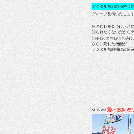
デジタル無線の秘密兵
グループ見積いたします。ご
魚のむれを見つけた時
知られたくないだから
144/430の同時待ち
さらに隠れた機能が・
デジタル無線機は改造
魚
SHINWA
の密猟の監