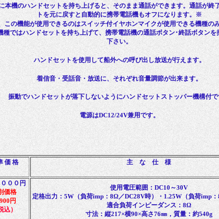
に本機のハンドセットを持ち上げると、そのまま通話ができます。通話が終
トを元に戻すと自動的に携帯電話機もオフになります。※
、この機能が使用できるのはスイッチ付イヤホンマイクが使用できる機種の
機種ではハンドセットを持ち上げて、携帯電話機の通話ボタン･終話ボタンを
下さい。
ハンドセットを使用して船外への呼び出し放送が行えます。
着信音・受話音・放送に、それぞれ音量調節が出来ます。
振動でハンドセットが落下しないようにハンドセットストッパー機構付で
電源はDC12/24V兼用です。
準 価 格
主 な 仕 様
，０００円
使用電圧範囲：DC10～30V
別価格
定格出力：5W（負荷imp：8Ω／DC28V時）・1.25W（負荷imp：
,900円
適合負荷インピーダンス：8Ω
税込）
寸法：縦217×横90×高さ76㎜，質量：約540g