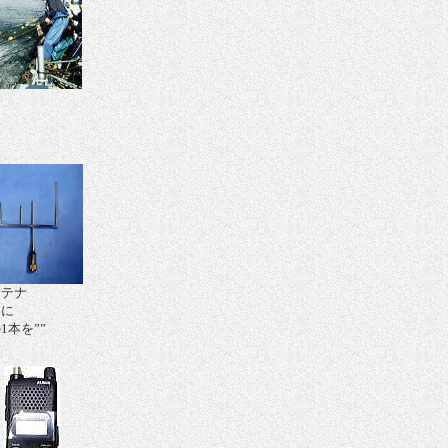
ンテナ
絡に
1本を””