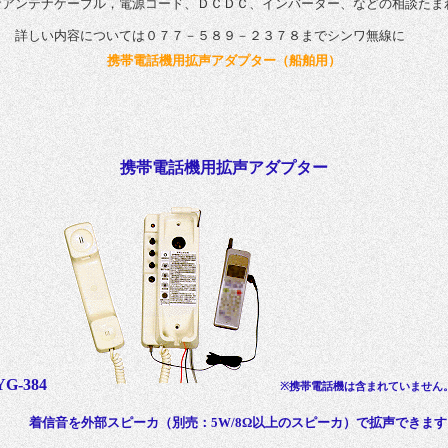
なアンテナケーブル，電源コード、ＤＣＤＣ、インバーター、などの相談たま
いては０７７－５８９－２３７８までシンワ無線に
携帯電話機用拡声アダプター（船舶用）
携帯電話機用拡声アダプター
YG-384
※携帯電話機は含まれていません
着信音を外部スピーカ（別売：5W/8Ω以上のスピーカ）で拡声できます