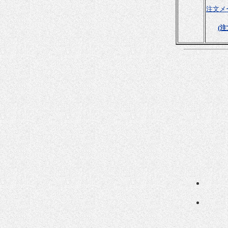
注文メ
(