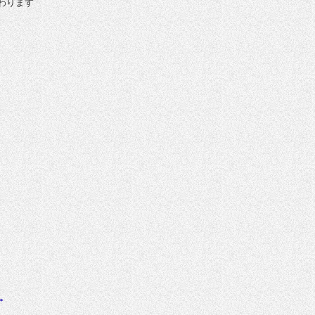
わります
。
。