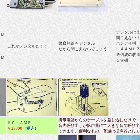
デジタルは
０Ｍ
聞こえない
警察無線もデジタル
ハンデイ機
これがデジタルだ！！
だから聞こえないでしょう
１４４ＭＨＺ/
送信波の改
０Ｍ
５Ｗ機
Ｚ
携帯電話からのケーブルを差し込むだけで
ＫＣ－ＡＭＲ
音声呼び出しが拡声器にて大きな音で呼び出
）
￥29800
（税込）
できます、便利なもの、普通は拡声器として