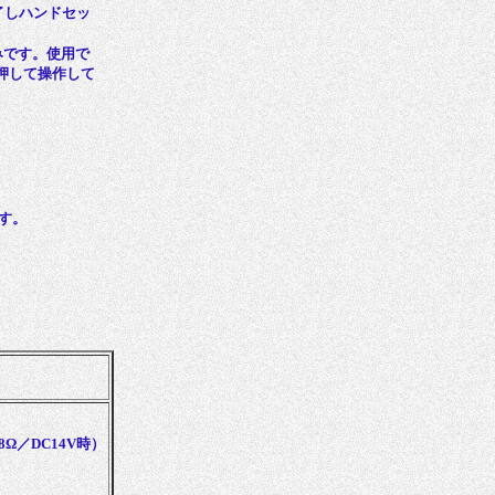
了しハンドセッ
みです。使用で
押して操作して
す。
8Ω／DC14V時）