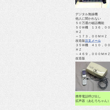
デジタル無線機
他人に聞かれない
５０万通の秘話機能
５０Ｗ機 １３６，０
ＨＺ
～１７３，００ＭＨＺ
改造版
注文メール
３５Ｗ機 ４１０，０
ＨＺ
～４６９，０００ＭＨ
改造版
携帯電話呼び出し
拡声器（あむろちゃん