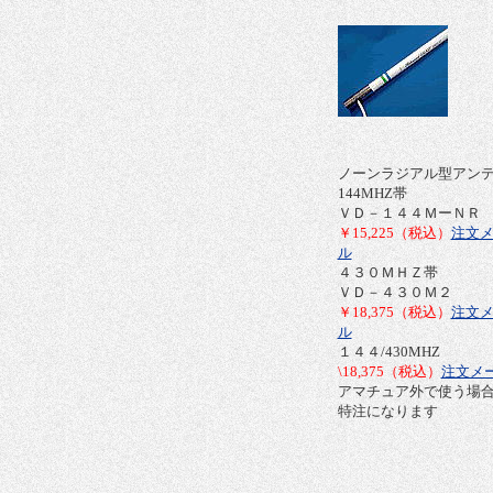
ノーンラジアル型アン
144MHZ帯
ＶＤ－１４４ＭーＮＲ
￥15,225
（税込）
注文
ル
４３０ＭＨＺ帯
ＶＤ－４３０Ｍ２
￥18,375
（税込）
注文
ル
１４４/430MHZ
\18,375
（税込）
注文メ
アマチュア外で使う場
特注になります