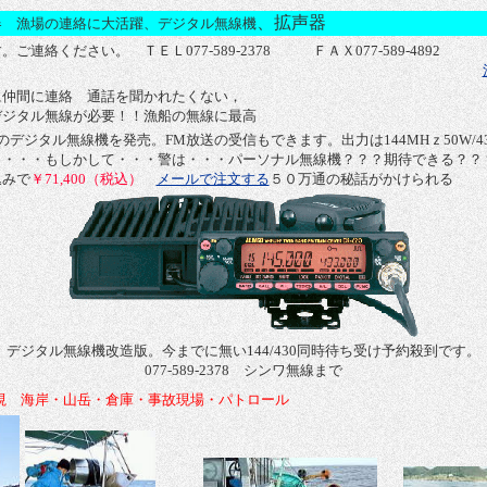
、拡声器
器 漁場の連絡に大活躍、デジタル無線機
連絡ください。 ＴＥＬ077-589-2378 ＦＡＸ077-589-4892
に仲間に連絡 通話を聞かれたくない，
デジタル無線が必要！！漁船の無線に最高
受けのデジタル無線機を発売。FM放送の受信もできます。出力は144MHｚ50W/4
・・・・もしかして・・・警は・・・パーソナル無線機？？？期待できる？？
込みで
￥71,400（税込）
メールで注文する
５０万通の秘話がかけられる
デジタル無線機改造版。今までに無い144/430同時待ち受け予約殺到です。
077-589-2378 シンワ無線まで
視 海岸・山岳・倉庫・事故現場・パトロール