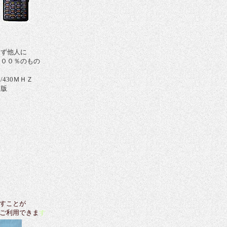
まず他人に
１００％のもの
430ＭＨＺ
造版
すことが
ご利用できま
す