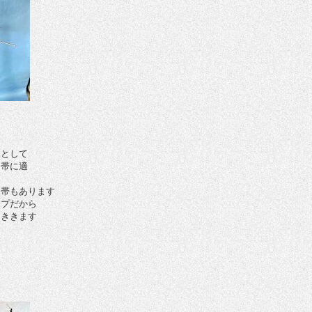
ナとして
Ｚ帯に適
Ｚ帯もあります
イプだから
くききます