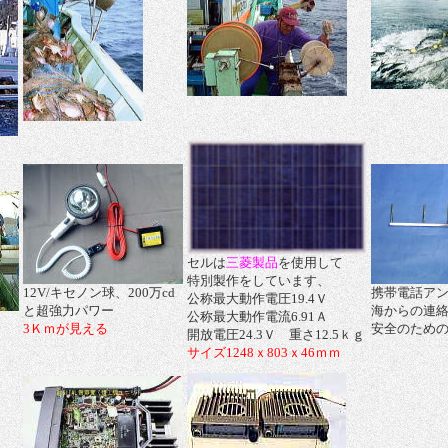
セルは
三菱製品
を使用して
特別製作をしています、
12V/キセノン球、200万cd
携帯電話ア
公称最大動作電圧19.4Ｖ
と超強力パワー
海からの連
公称最大動作電流6.91Ａ
3Ｋｍが見える
安全のための
開放電圧24.3Ｖ 重さ12.5ｋｇ
サイズ1248ｘ803ｘ46ｍｍ