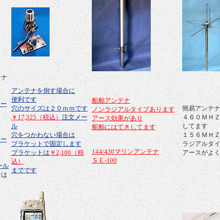
テナ
アンテナを倒す場合に
便利です
船舶アンテナ
メー
穴のサイズは２０ｍｍです
簡易アンテ
ノンラジアルタイプあります
￥17,325
（税込）
注文メー
４６０ＭＨ
アース効果があり
ル
してます
船舶にはてきしてます
穴をつかわない場合は
１５６ＭＨ
メー
ブラケットで固定します
ラジアルタ
144/430マリンアンテナ
ブラケットは
￥2,100
（税
アースがよ
ＳＥ-100
込）
ール
までです
合は