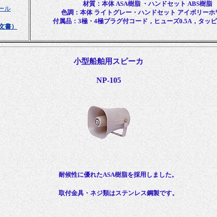
材質：本体 ASA樹脂 ・ハンドセット ABS樹脂
ール
色調：本体 ライトグレー・ハンドセット アイボリーホ
付属品：3極・4極プラグ付コード，ヒューズ0.5A，タッ
注文書）
小型船舶用スピーカ
NP-105
耐候性に優れたASA樹脂を採用しました。
取付金具・ネジ類はステンレス鋼製です。