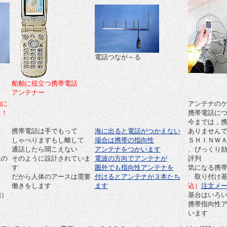
電話つなが～る
船舶に役立つ携帯電話
アンテナー
舶に
アンテナの
！！
携帯電話に
今までは，
携帯電話は手でもって
海に出ると電話がつかえない
ありません
しゃべりますもし離して
場合は携帯の指向性
ＳＨＩＮＷ
通話したら聞こえない
アンテナをつかいます
、びっくり
線の
そのように設計されていま
電波の方向でアンテナが
評判
す
圏外でも指向性アンテナを
気になる携
だから人体のアースは需要
付けるとアンテナが３本たち
取り付け基
働きをします
ます
込）
注文メ
機）
基台はいろ
携帯指向性
！
います