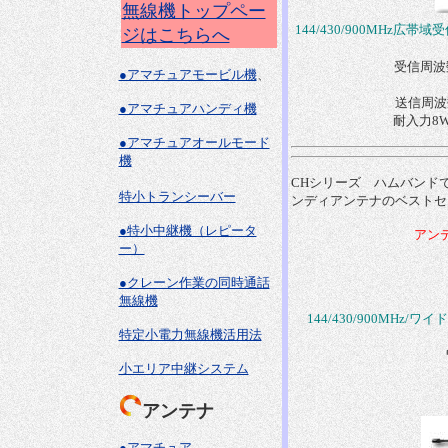
無線機トップペー
144/430/900MHz広
ジはこちらへ
受信周波数 1
●アマチュアモービル機
、
送信周波数 
●アマチュアハンディ機
耐入力8W
●アマチュアオールモード
機
CHシリーズ ハムバンド
特小トランシーバー
ンディアンテナのベストセ
●特小中継機（レピータ
アン
ー）
●クレーン作業の同時通話
無線機
144/430/900MHz/
特定小電力無線機活用法
小エリア中継システム
アンテナ
●アマチュア、