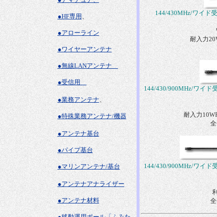
144/430MHz/ワイ
●HF専用
、
●アローライン
耐入力20W
●ワイヤーアンテナ
●無線LANアンテナ
●受信用
144/430/900MHz/ワイ
●
業務アンテナ
、
耐入力10WFM
●特殊業務アンテナ/機器
全
●アンテナ基台
●パイプ基台
144/430/900MHz/ワイ
●マリンアンテナ/基台
●アンテナアナライザー
利
●アンテナ材料
全
●移動運用ポール「ふみた