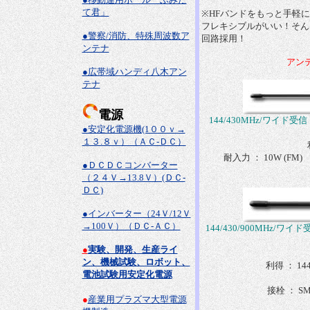
て君」
※HFバンドをもっと手軽
フレキシブルがいい！そん
●警察/消防、特殊周波数ア
回路採用！
ンテナ
アン
●広帯域ハンディ八木アン
テナ
電源
144/430MHz/ワイド受信
●安定化電源機(1００ｖ→
１３.８ｖ）（ＡＣ-ＤＣ）
耐入力 ： 10W (F
●ＤＣＤＣコンバーター
（２４Ｖ→13.8Ｖ）(ＤＣ-
ＤＣ)
●インバーター（24Ｖ/12Ｖ
→100Ｖ）（ＤＣ-ＡＣ）
144/430/900MHz/ワイ
●
実験、開発、生産ライ
ン、機械試験、ロボット、
利得 ： 144
電池試験用安定化電源
接栓 ： S
●
産業用プラズマ大型電源