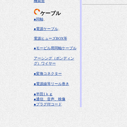
機製造
ケーブル
●同軸
、
●電源ケーブル
、
電源ヒューズBOX等
●モービル用同軸ケーブル
アーシング（ボンディン
グ）ワイヤー
●変換コネクター
●電源線等リール巻き
●半田1ｋｇ
●通信、音声、映像
●プラグ付コード