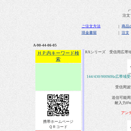
注文
ご注文方法
|
商品
現金書留
|
注文
A-90-44-06-05
RXシリーズ 受信用広帯
ＨＰ内キーワード検
索
144/430/900MHz
受信周波数 1
送信可能周波数
耐入力8W
アン
携帯ホームページ
ＱＲコード