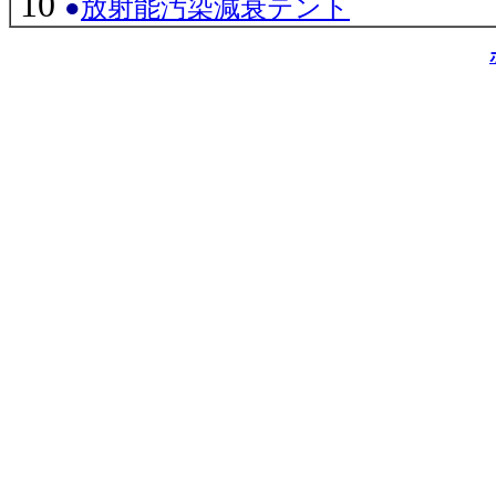
10
●
放射能汚染減衰テント