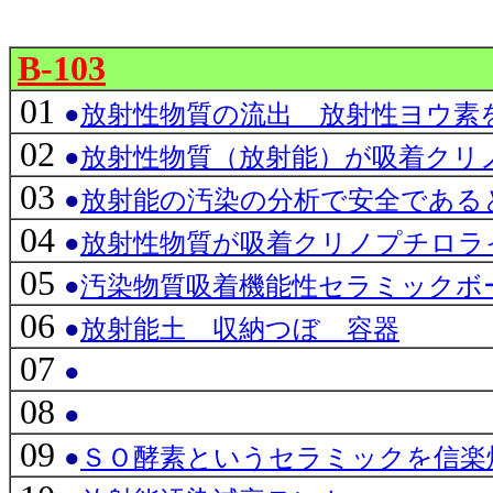
B-103
01
●
放射性物質の流出 放射性ヨウ素
02
●
放射性物質（放射能）が吸着クリ
03
●
放射能の汚染の分析で安全である
04
●
放射性物質が吸着クリノプチロラ
05
●
汚染物質吸着機能性セラミックボ
06
●
放射能土 収納つぼ 容器
07
●
08
●
09
●
ＳＯ酵素というセラミックを信楽