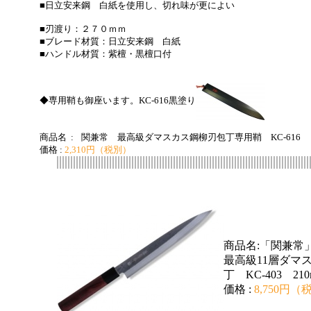
■日立安来鋼 白紙を使用し、切れ味が更によい
■刃渡り：２７０ｍｍ
■ブレード材質：日立安来鋼 白紙
■ハンドル材質：紫檀・黒檀口付
◆専用鞘も御座います。KC-616黒塗り
商品名 :
関兼常 最高級ダマスカス鋼柳刃包丁専用鞘 KC-616
価格 :
2,310円（税別）
商品名:「関兼
最高級11層ダマ
丁 KC-403 21
価格 :
8,750円（