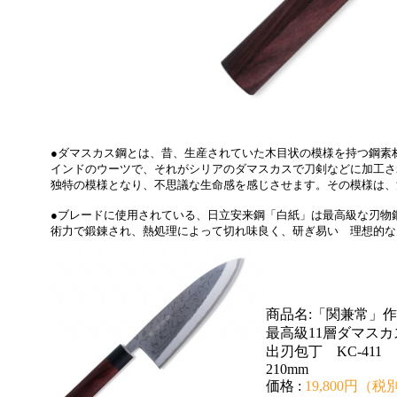
●ダマスカス鋼とは、昔、生産されていた木目状の模様を持つ鋼素
インドのウーツで、それがシリアのダマスカスで刀剣などに加工さ
独特の模様となり、不思議な生命感を感じさせます。その模様は、
●ブレードに使用されている、日立安来鋼「白紙」は最高級な刃物
術力で鍛錬され、熱処理によって切れ味良く、研ぎ易い 理想的な
商品名:「関兼常」作
最高級11層ダマスカ
出刃包丁 KC-411
210mm
価格 :
19,800円（税