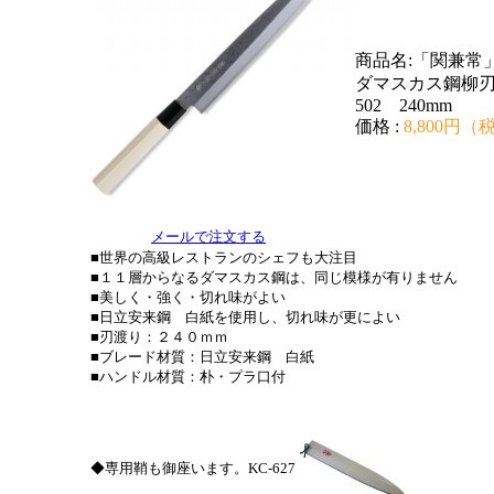
商品名:「関兼常
ダマスカス鋼柳刃
502 240mm
価格 :
8,800円（
メールで注文する
■世界の高級レストランのシェフも大注目
■１１層からなるダマスカス鋼は、同じ模様が有りません
■美しく・強く・切れ味がよい
■日立安来鋼 白紙を使用し、切れ味が更によい
■刃渡り：２４０ｍｍ
■ブレード材質：日立安来鋼 白紙
■ハンドル材質：朴・プラ口付
◆専用鞘も御座います。KC-627