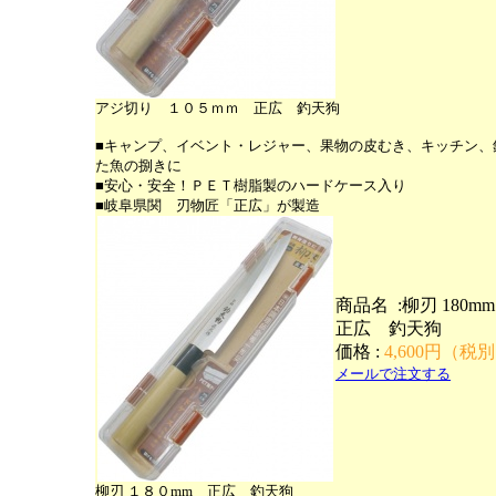
アジ切り １０５ｍｍ 正広 釣天狗
■キャンプ、イベント・レジャー、果物の皮むき、キッチン、
た魚の捌きに
■安心・安全！ＰＥＴ樹脂製のハードケース入り
■岐阜県関 刃物匠「正広」が製造
商品名 :柳刃 180
正広 釣天狗
価格 :
4,600円（税
メールで注文する
柳刃 １８０mm 正広 釣天狗