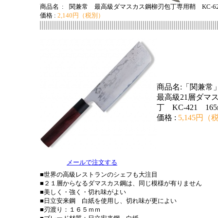
商品名 :
関兼常 最高級ダマスカス鋼柳刃包丁専用鞘 KC-62
価格 :
2,140円（税別）
商品名:
「関兼常
最高級21層ダマ
丁 KC-421 16
価格 :
5,145円（
メールで注文する
■世界の高級レストランのシェフも大注目
■２１層からなるダマスカス鋼は、同じ模様が有りません
■美しく・強く・切れ味がよい
■日立安来鋼 白紙を使用し、切れ味が更によい
■刃渡り：１６５ｍｍ