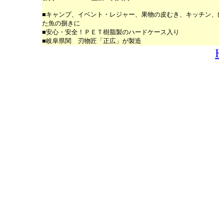
■キャンプ、イベント・レジャー、果物の皮むき、キッチン、
た魚の捌きに
■安心・安全！ＰＥＴ樹脂製のハードケース入り
■岐阜県関 刃物匠「正広」が製造