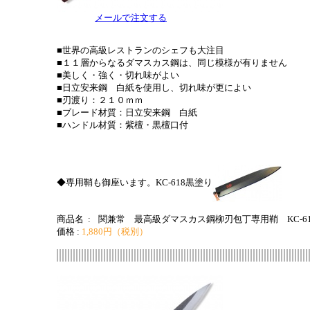
メールで注文する
■世界の高級レストランのシェフも大注目
■１１層からなるダマスカス鋼は、同じ模様が有りません
■美しく・強く・切れ味がよい
■日立安来鋼 白紙を使用し、切れ味が更によい
■刃渡り：２１０ｍｍ
■ブレード材質：日立安来鋼 白紙
■ハンドル材質：紫檀・黒檀口付
◆専用鞘も御座います。KC-618黒塗り
商品名 :
関兼常 最高級ダマスカス鋼柳刃包丁専用鞘 KC-61
価格 :
1,880円（税別）