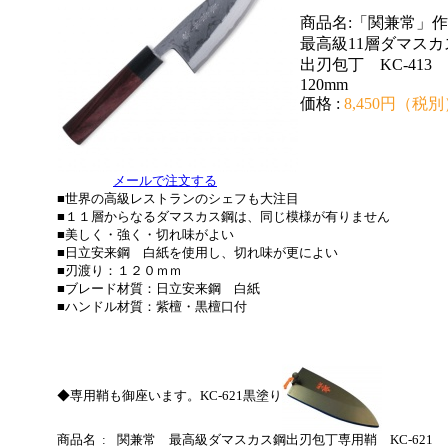
商品名:「関兼常」作
最高級11層ダマスカ
出刃包丁 KC-413
120mm
価格 :
8,450円（税別
メールで注文する
■世界の高級レストランのシェフも大注目
■１１層からなるダマスカス鋼は、同じ模様が有りません
■美しく・強く・切れ味がよい
■日立安来鋼 白紙を使用し、切れ味が更によい
■刃渡り：１２０ｍｍ
■ブレード材質：日立安来鋼 白紙
■ハンドル材質：紫檀・黒檀口付
◆専用鞘も御座います。KC-621黒塗り
商品名 :
関兼常 最高級ダマスカス鋼出刃包丁専用鞘 KC-621