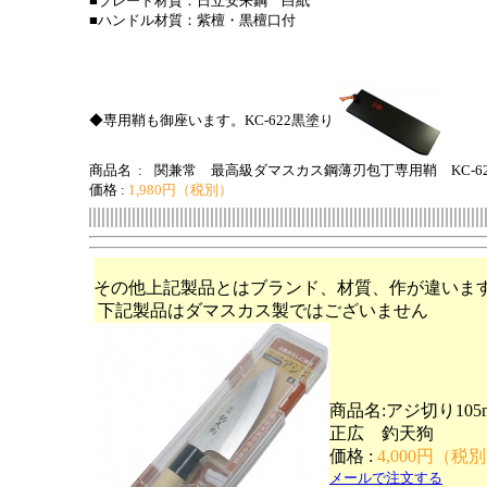
■ブレード材質：日立安来鋼 白紙
■ハンドル材質：紫檀・黒檀口付
◆専用鞘も御座います。KC-622黒塗り
商品名 :
関兼常 最高級ダマスカス鋼薄刃包丁専用鞘 KC-62
価格 :
1,980円（税別）
その他上記製品とはブランド、材質、作が違いま
下記製品はダマスカス製ではございません
商品名:アジ切り10
正広 釣天狗
価格 :
4,000円（税
メールで注文する