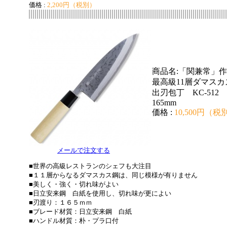
価格 :
2,200円
（税別）
商品名:「関兼常」作
最高級11層ダマスカ
出刃包丁 KC-512
165mm
価格 :
10,500円（税
メールで注文する
■世界の高級レストランのシェフも大注目
■１１層からなるダマスカス鋼は、同じ模様が有りません
■美しく・強く・切れ味がよい
■日立安来鋼 白紙を使用し、切れ味が更によい
■刃渡り：１６５ｍｍ
■ブレード材質：日立安来鋼 白紙
■ハンドル材質：朴・プラ口付