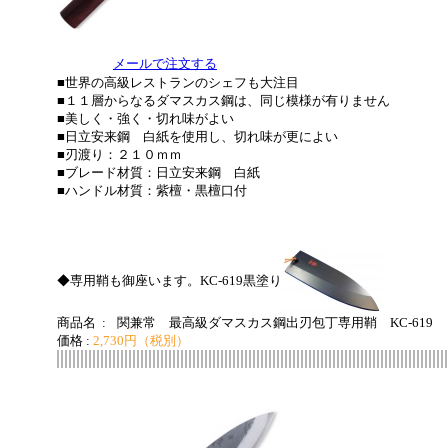
メールで注文する
■世界の高級レストランのシェフも大注目
■１１層からなるダマスカス鋼は、同じ模様が有りません
■美しく・強く・切れ味がよい
■日立安来鋼 白紙を使用し、切れ味が更によい
■刃渡り：２１０ｍｍ
■ブレード材質：日立安来鋼 白紙
■ハンドル材質：紫檀・黒檀口付
◆専用鞘も御座います。KC-619黒塗り
商品名 :
関兼常 最高級ダマスカス鋼出刃包丁専用鞘 KC-619
価格 :
2,730円（税別）