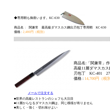
◆専用鞘も御座います。KC-630
商品名 :
関兼常 最高級ダマスカス鋼出刃包丁専用鞘 KC-630
価格 :
2,480円（税別）
商品名:「関兼常」
高級11層ダマスカス
刃包丁 KC-401 27
価格 :
14,700円（税
メールで注文する
■世界の高級レストランのシェフも大注目
■11層からなるダマスカス鋼は、同じ模様が有りません
■美しく・強く・切れ味がよい