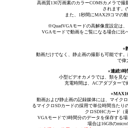
高画質130万画素のカラーCOMSカメラで撮影さ
されます。(V
また、1秒間にMAX29コマの
※QuadVGAモードの高解像度設定は
VGAモードで動画をご覧になる場合に比べ
●
動画だけでなく、静止画の撮影も可能です。静止
で偉
●
連続3
小型ビデオカメラでは、類を見な
充電時間は、ACアダプターで約3.
●
MAX1
動画および静止画の記録媒体には、マイクロ
るマイクロSDカードの採用で単位時間当たり
クロSDHCカード（
VGAモードで3時間分のデータを保存する場合は
場合は16GBのmi