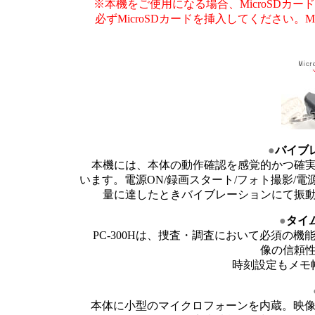
※本機をご使用になる場合、MicroSDカ
必ずMicroSDカードを挿入してください。
●
バイブ
本機には、本体の動作確認を感覚的かつ確実
います。電源ON/録画スタート/フォト撮影/
量に達したときバイブレーションにて振
●
タイ
PC-300Hは、捜査・調査において必須の
像の信頼
時刻設定もメモ
本体に小型のマイクロフォーンを内蔵。映像