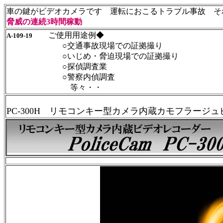
車の鍵がビデオカメラです 運転におこるトラブル事故 そ
脅威の連続3時間稼動
ご使用用途例◆
A-109-19
○交通事故現場での証拠撮り
○いじめ・脅迫現場での証拠撮り
○探偵調査業
○警察内偵調査
等々・・
PC-300H リモコンキー型カメラ内蔵カモフラージ