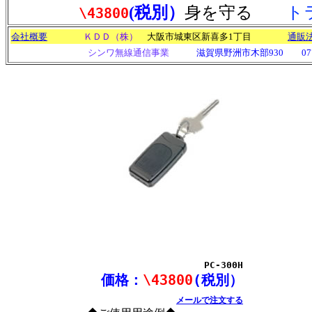
(税別）
身を守る
ト
\43800
会社概要
ＫＤＤ（株）
大阪市城東区新喜多1丁目
通販
シンワ無線通信事業
滋賀県野洲市木部930 077-589-
PC-300H
価格：
\43800
(税別）
メールで注文する