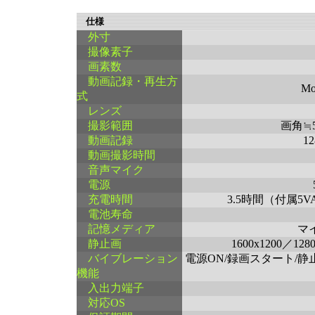
仕様
外寸
撮像素子
画素数
動画記録・再生方
M
式
レンズ
撮影範囲
画角≒
動画記録
1
動画撮影時間
音声マイク
電源
充電時間
3.5時間（付属5
電池寿命
記憶メディア
マ
静止画
1600x1200／
バイブレーション
電源ON/録画スタート/静
機能
入出力端子
対応OS