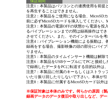
保証期間
注意1：本製品はパソコンとの連携使用を前提
を再生することはできません。
注意2：本製品をご使用になる場合、Micro
前に必ずMicroSDカードを挿入してください。
注意3：本製品の電源OFFの状態から電源を投
るバイブレーションまでの間は録画操作はでき
させてください。また、そのインターバルを考
注意4：バイブレーション機能による振動は、
録画をする場合、撮影映像の頭の部分にバイブ
りません。
注意5：本製品のタイムインサート機能は解除
注意6：本製品をUSBケーブルにてPCと接続
で録画したデータをPCに転送する目的以外は
注意7：本製品に付属のキーもしくはストラッ
いたり振り回したりしないで下さい。本体が引
注意8：本製品に付属するMicroSDカード以
※保証対象は本体のみです。何らかの原因（製
録画データのデータ復旧や取り出しなど、デー