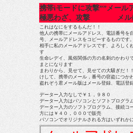
携帯iモードに攻撃””メー
極悪わざ、攻撃
メル
これはなにをするもんだ！！
他人の携帯にメールアドレス、電話番号を
号、メールアドレスをコピーするものです
相手に私のメールアドレスです、よろしく
す
生命レデイ、風俗関係の方の名刺のかわり
まとになります
まわりから、見せて、見せての大騒ぎだ！
けして、携帯のメール，番号の窃盗につか
盗れぞう君メール版はメール登録、電話登
データー入力なしで￥１，９８０
データー入力はパソコンとソフトプログラ
データー入力のソフトプログラム、接続コ
方には￥４０，０００で販売
パソコンでオリジナルされる方はいずれか