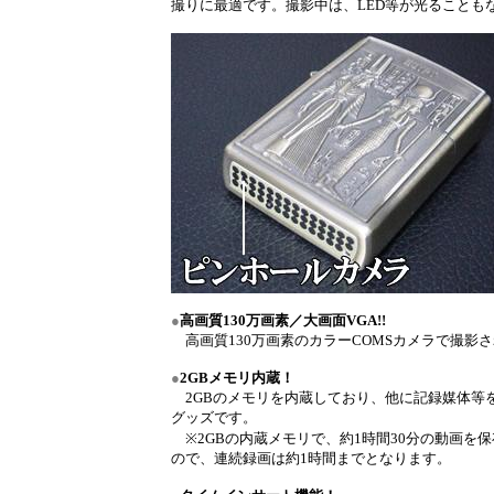
撮りに最適です。撮影中は、LED等が光ることも
●
高画質130万画素／大画面VGA!!
高画質130万画素のカラーCOMSカメラで撮影され
●
2GBメモリ内蔵！
2GBのメモリを内蔵しており、他に記録媒体等
グッズです。
※2GBの内蔵メモリで、約1時間30分の動画を保
ので、連続録画は約1時間までとなります。