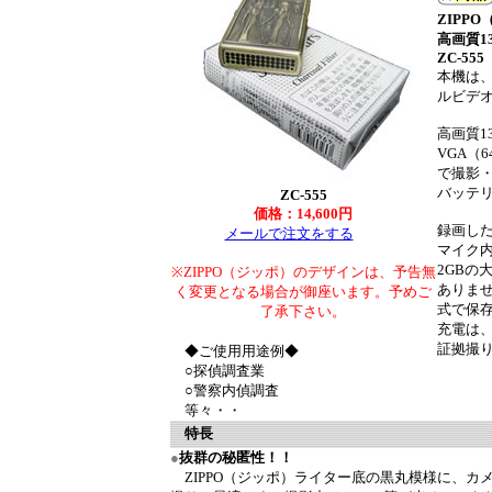
ZIPP
高画質1
ZC-555
本機は、
ルビデ
高画質1
VGA（
で撮影
バッテ
ZC-555
価格：14,600円
録画した
メールで注文をする
マイク
2GBの
※ZIPPO（ジッポ）のデザインは、予告無
ありませ
く変更となる場合が御座います。予めご
式で保存
了承下さい。
充電は、
証拠撮
◆ご使用用途例◆
○探偵調査業
○警察内偵調査
等々・・
特長
●
抜群の秘匿性！！
ZIPPO（ジッポ）ライター底の黒丸模様に、カ