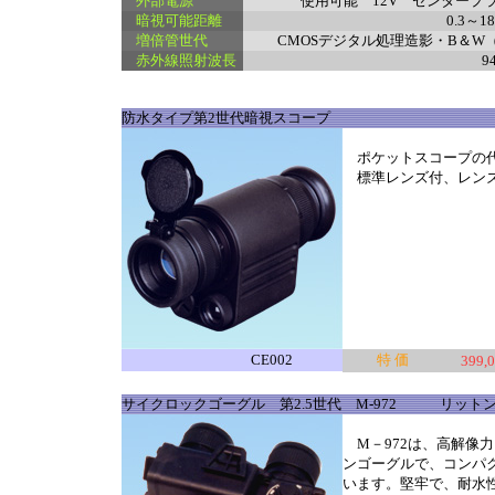
外部電源
使用可能 12V センタープラス
暗視可能距離
0.3～
増倍管世代
CMOSデジタル処理造影・B＆
赤外線照射波長
9
防水タイプ第2世代暗視スコープ
ポケットスコープの代
標準レンズ付、レンズ交
CE002
特 価
399,
サイクロックゴーグル 第2.5世代 M-972 リット
M－972は、高解像
ンゴーグルで、コンパ
います。堅牢で、耐水性に