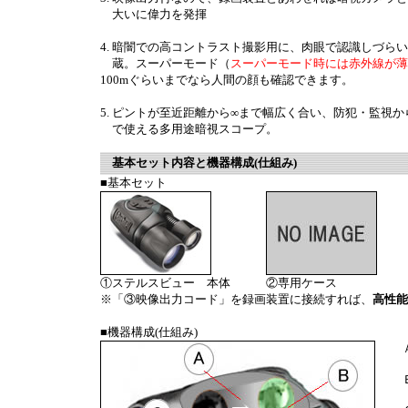
大いに偉力を発揮
4. 暗闇での高コントラスト撮影用に、肉眼で認識しづらい9
蔵。スーパーモード（
スーパーモード時には赤外線が薄
100mぐらいまでなら人間の顔も確認できます。
5. ピントが至近距離から∞まで幅広く合い、防犯・監視
で使える多用途暗視スコープ。
基本セット内容と機器構成(仕組み)
■基本セット
①ステルスビュー 本体
②専用ケース
※「③映像出力コード」を録画装置に接続すれば、
高性能
■機器構成(仕組み)