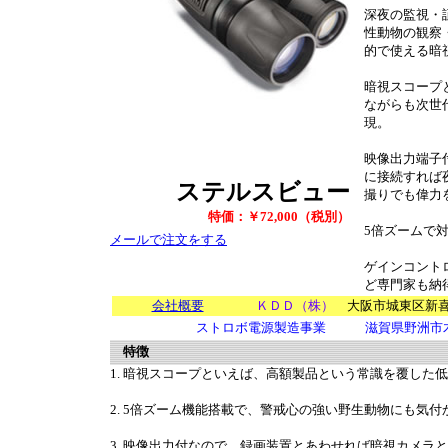
深夜の監視・
性動物の観察
的で使える暗
暗視スコープ
ながらも次世
現。
映像出力端子
に接続すれば
ステルスビュー
撮りでも偉力
特価：￥72,000（税別）
5倍ズームで
メールで注文をする
ゲインコント
ど専門家も納
会社概要
ＫＤＤ（株）
大阪市城東区新喜
ストロボ電源製造事業 滋賀県野洲市木
特徴
1. 暗視スコープといえば、高額製品という常識を覆した
2. 5倍ズーム機能搭載で、警戒心の強い野生動物にも気
3. 映像出力付なので、録画装置とあわせれば暗視カメラ