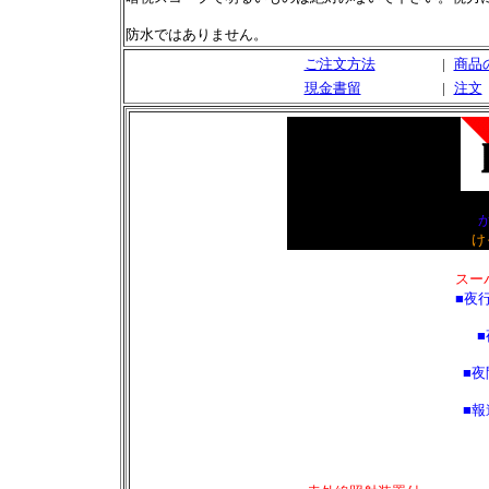
防水ではありません。
ご注文方法
|
商品
現金書留
|
注文
け
スー
■夜
■夜
■報