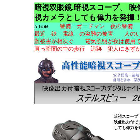
暗視双眼鏡.暗視スコープ
、
映
視カメラとしても偉力を発揮
警備 ガードマン 夜の警
A-14-06
最近 鉄 電線 の盗難の被害 人のい
難被害が相次ぐ 電気照明が夜は使用で
真っ暗闇の中の歩行 追跡 犯人にきず
暗視スコープ
映像出力付で
しても偉力を