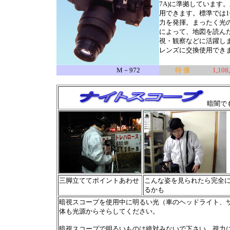
7A)に準拠しています
用できます。標準では
力を発揮。まったく光
によって、地図を読ん
視・観察などに活躍し
レンズに交換使用でき
M－972
特 価
1,10
暗闇で
三脚立ててポイントあわせ
こんな姿を見られたら完全
るかも
暗視スコープを使用中に明るい光（車のヘッドライト、
体も光源からそらしてください。
暗視スコープで明るいものは絶対みないで下さい。視力