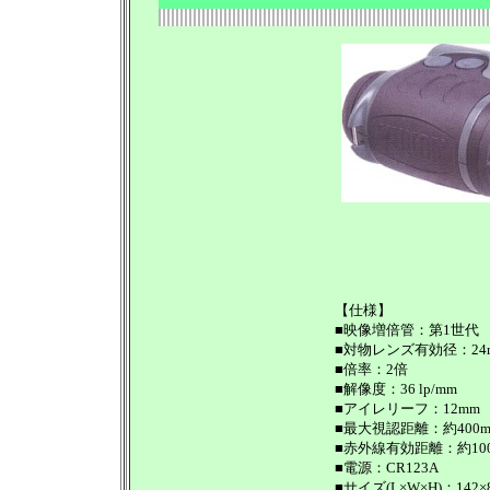
【仕様】
■映像増倍管：第1世代
■対物レンズ有効径：24
■倍率：2倍
■解像度：36 lp/mm
■アイレリーフ：12mm
■最大視認距離：約400
■赤外線有効距離：約10
■電源：CR123A
■サイズ(L×W×H)：142×