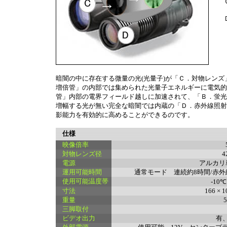
暗闇の中に存在する微量の光(光量子)が「Ｃ．対物レン
増倍管」の内部では集められた光量子エネルギーに電気的
管」内部の電界フィールド越しに加速されて、「Ｂ．蛍光
増幅する光が無い完全な暗闇では内蔵の「Ｄ．赤外線照射
影能力を有効的に高めることができるのです。
仕様
映像倍率
対物レンズ径
4
電源
アルカリ
運用可能時間
通常モード 連続約8時間/赤外
使用可能温度帯
‐10
寸法
166 × 
重量
5
三脚取付
ビデオ出力
有、