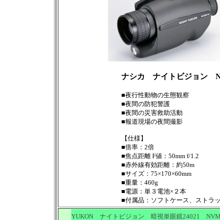
ナシカ ナイトビジョン NV
■夜行性動物の生態観察
■夜間の防犯警護
■夜間の災害救助活動
■報道現場の夜間撮影
【仕様】
■倍率：2倍
■焦点距離 F値：50mm f/1.2
■赤外線有効距離：約50m
■サイズ：75×170×60mm
■重量：460g
■電源：単３電池×２本
■付属品：ソフトケース、ストラッ
YUKON ナイトビジョン 暗視単眼鏡24021 NVMT