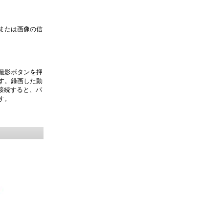
または画像の信
撮影ボタンを押
す。録画した動
接続すると、パ
す。
。