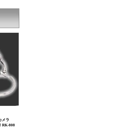
カメラ
RK-808