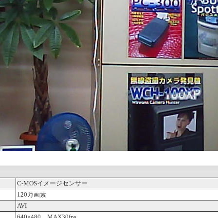
C-MOSイメージセンサー
120万画素
AVI
640×480、MAX30fps