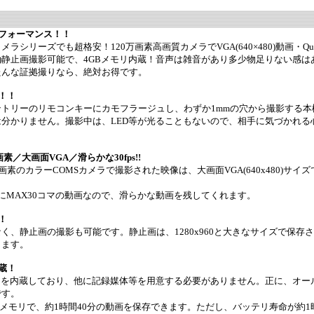
フォーマンス！！
シリーズでも超格安！120万画素高画質カメラでVGA(640×480)動画・Qua
0×960)静止画撮影可能で、4GBメモリ内蔵！音声は雑音があり多少物足りない感
たんな証拠撮りなら、絶対お得です。
！！
トリーのリモコンキーにカモフラージュし、わずか1mmの穴から撮影する本
分かりません。撮影中は、LED等が光ることもないので、相手に気づかれる
素／大画面VGA／滑らかな30fps!!
画素のカラーCOMSカメラで撮影された映像は、大画面VGA(640x480)サイ
MAX30コマの動画なので、滑らかな動画を残してくれます。
！
、静止画の撮影も可能です。静止画は、1280x960と大きなサイズで保存
します。
蔵！
リを内蔵しており、他に記録媒体等を用意する必要がありません。正に、オー
です。
メモリで、約1時間40分の動画を保存できます。ただし、バッテリ寿命が約1