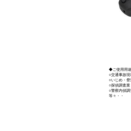
◆ご使用用途
○交通事故現
○いじめ・脅
○探偵調査業
○警察内偵調
等々・・