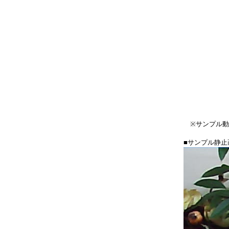
※サンプル動画
■サンプル静