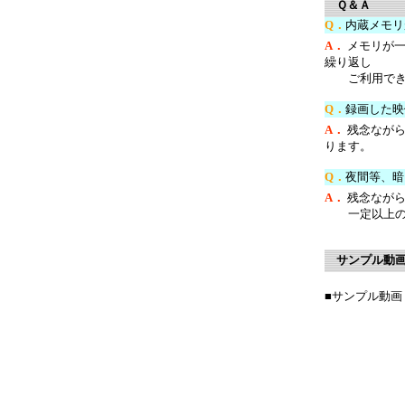
Ｑ＆Ａ
Q．
内蔵メモリ
A．
メモリが
繰り返し
ご利用でき
Q．
録画した映
A．
残念なが
ります。
Q．
夜間等、暗
A．
残念ながら
一定以上の明
サンプル動画
■サンプル動画