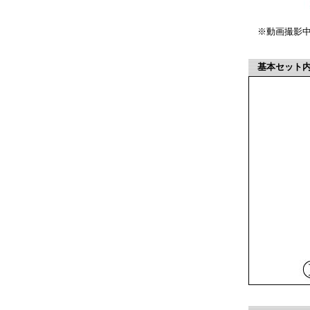
※動画撮影中
基本セット