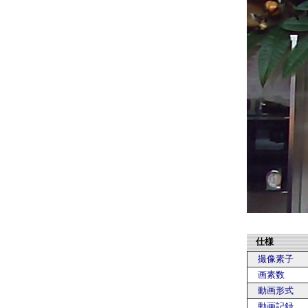
仕様
撮像素子
画素数
動画形式
動画記録