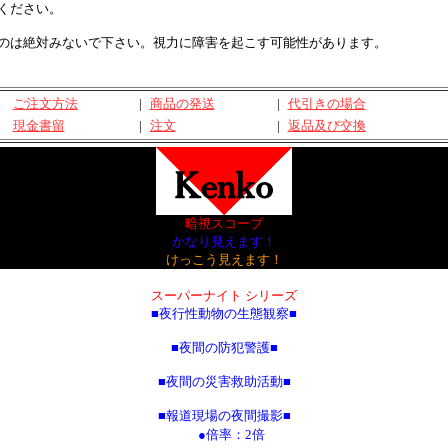
ください。
のは絶対みないで下さい。視力に障害を起こす可能性があります。
ご注文方法
|
商品の発送
|
代引きの場合
現金書留
|
注文
|
返品及び交換
暗視スコープ
かなり見えます！
けっこう見えます！
スーパーナイト シリーズ
■夜行性動物の生態観察
■
■夜間の防犯警護
■
■
夜間の災害救助活動
■
■
報道現場の夜間撮影
■
●倍率：2倍