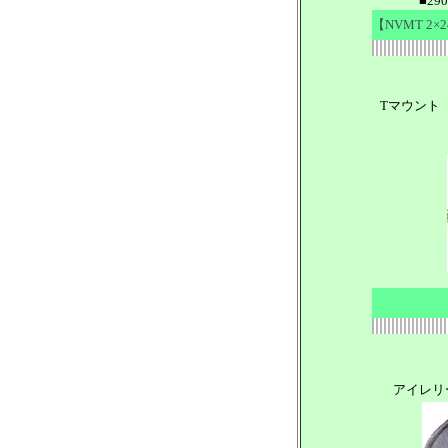
■2
【NVMT 
Tマウント
アイレリ