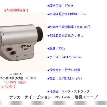
●対物口径：27mm
赤外線照射装置付
●赤外線照射有効距離：10m
●映像増倍管増幅率：約8,000倍
●保護装置組み込み：無し
●重量：330g
●サイズ：84×125×52mm
●電池寿命：最大40時間
λ-200EX
望小売価格(税別) \78,000
●電源：単4電池2本（付）
30,240円（税別）
ールでの注文
●付属品：ケース・ストラップ
ナシカ ナイトビジョン NV350-N 暗視スコープ