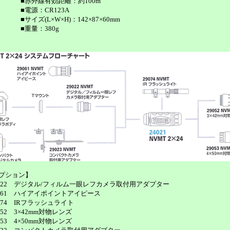
■赤外線有効距離：約100m
■電源：CR123A
■サイズ(L×W×H)：142×87×60mm
■重量：380g
プション】
9022 デジタル/フィルム一眼レフカメラ取付用アダプター
9061 ハイアイポイントアイピース
9074 IRフラッシュライト
052 3×42mm対物レンズ
053 4×50mm対物レンズ