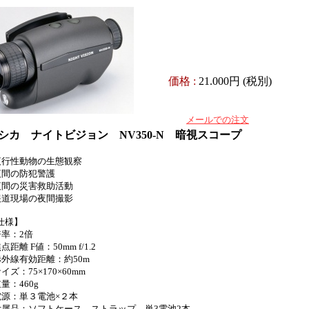
価格 :
21.000
円 (税別)
メールでの注文
シカ ナイトビジョン NV350-N 暗視スコープ
夜行性動物の生態観察
夜間の防犯警護
夜間の災害救助活動
報道現場の夜間撮影
仕様】
倍率：2倍
点距離 F値：50mm f/1.2
赤外線有効距離：約50m
イズ：75×170×60mm
量：460g
電源：単３電池×２本
付属品：ソフトケース、ストラップ、単3電池2本