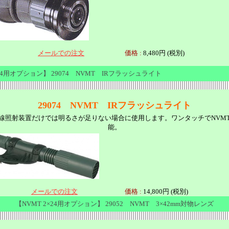
メールでの注文
価格 :
8,480円 (税別)
×24用オプション】 29074 NVMT IRフラッシュライト
29074 NVMT IRフラッシュライト
線照射装置だけでは明るさが足りない場合に使用します。ワンタッチでNVM
能。
メールでの注文
価格 :
14,800円 (税別)
【NVMT 2×24用オプション】 29052 NVMT 3×42mm対物レンズ