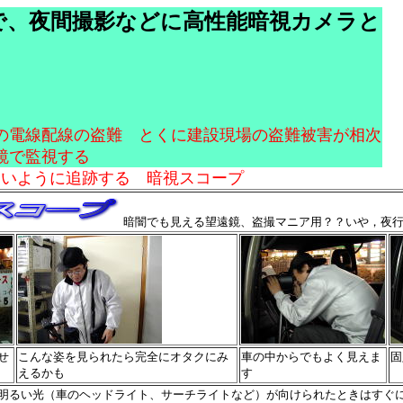
で、夜間撮影などに高性能暗視カメラと
の電線配線の盗難 とくに建設現場の盗難被害が相次
鏡で監視する
いように追跡する 暗視スコープ
暗闇でも見える望遠鏡、盗撮マニア用？？いや，夜
せ
こんな姿を見られたら完全にオタクにみ
車の中からでもよく見えま
固
えるかも
す
明るい光（車のヘッドライト、サーチライトなど）が向けられたときはすぐ