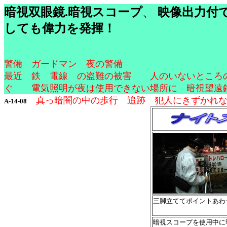
暗視双眼鏡.暗視スコープ
、
映像出力付
しても偉力を発揮！
警備 ガードマン 夜の警備
最近 鉄 電線 の盗難の被害 人のいないところ
ぐ 電気照明が夜は使用できない場所に 暗視望遠
真っ暗闇の中の歩行 追跡 犯人にきずかれな
A-14-08
三脚立ててポイントあわ
暗視スコープを使用中に