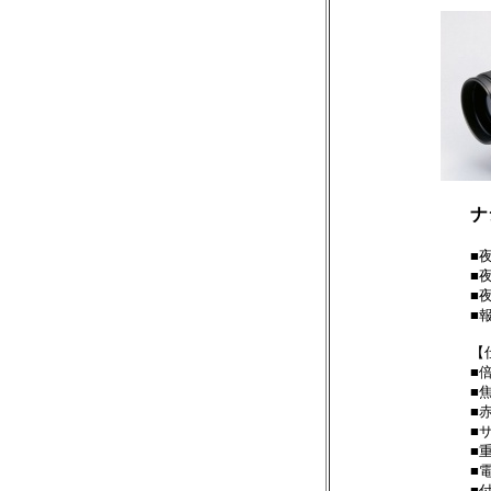
ナ
■
■
■
■
【
■
■焦
■
■サ
■重
■
■