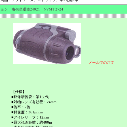
ン 暗視単眼鏡24021 NVMT 2×24
メールでの注文
【仕様】
■映像増倍管：第1世代
■対物レンズ有効径：24mm
■倍率：2倍
■解像度：36 lp/mm
■アイレリーフ：12mm
■最大視認距離：約400m