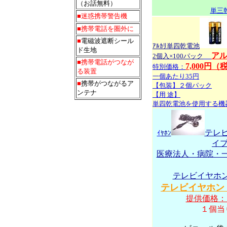
（お話無料）
単三
■迷惑携帯警告機
■携帯電話を圏外に
■
電磁波遮断シール
ｱﾙｶﾘ単四乾電池
ド生地
アル
2個入×100パック
■携帯電話がつなが
7,000円（
特別価格：
る装置
一個あたり35円
■
携帯がつながるア
【包装】２個パック
ンテナ
【用 途】
単四乾電池を使用する機
テレ
ｲ
ﾔﾎﾝ
イプ
医療法人・病院・
テレビイヤホ
テレビイヤホン
提供価格：
１個当