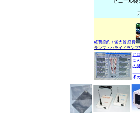
ビニール袋
経費節約！蛍光管 経費
ランプ・ハライドランプ
お口
に
の
数
求