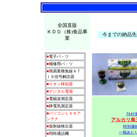
大麦若葉
全国直販
ＫＤＤ（株)食品事
今までの納品先
業
■
電子パ－ツ
■
補修用パ－ツ
■
簡易業務無線ＡＴ
ＩＳ信号解読器
■イオン検知器
■デジタル電場
■
電磁波測定器
■
静電気測定器
■パソコンＬＡＮア
ｱﾙｶ
ンテナ
アルカリ単三
■
放射線検出器
特別価
一個あた
■
同時通話機