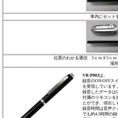
車内にセット
位置のわかる通信 5ｃｍＸ5ｃｍＸ
場
VR-P003
は、
録音のON/OF
を実現していま
録音したデータは
付属のリモコンを
とができ、頭出し
録音時間は音声クォ
でも約4.5時間