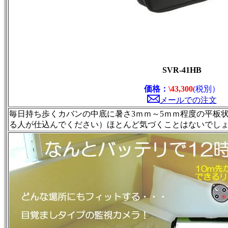
SVR-41HB
価格：
\43,300
(税別）
メールでの注文
毎日持ち歩くカバンの中底に暑さ3ｍｍ～5ｍｍ程度の平板
る人が仕込んでください）ほとんど気づくことはないでし